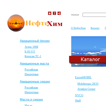
О НефтеХим
Каталог
Авиационный бензин
Avgas 100ll
Б-91/115
Керосин ТС-1
Авиационные масла
Российские
Импортные
ExxonMOBIL
Авиационные смазки
Mobilgrease 28/33
Российские
Aviation Grease
Импортные
NYCO
Масла и смазки
Shell
Масла