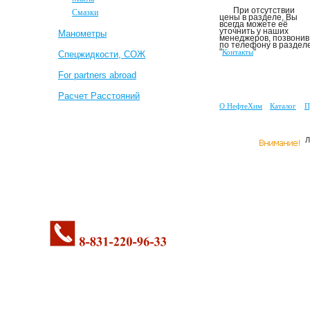
При отсутствии
Смазки
цены в разделе, Вы
всегда можете её
уточнить у наших
Mанометры
менеджеров, позвонив
по телефону в раздел
"
"
Контакты
Спецжидкости, СОЖ
For partners abroad
Расчет Расстояний
О НефтеХим
Каталог
П
Л